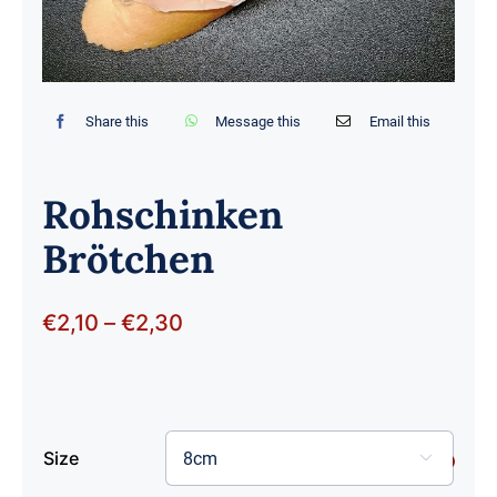
Share this
Message this
Email this
Rohschinken
Brötchen
€
2,10
–
€
2,30
Size
