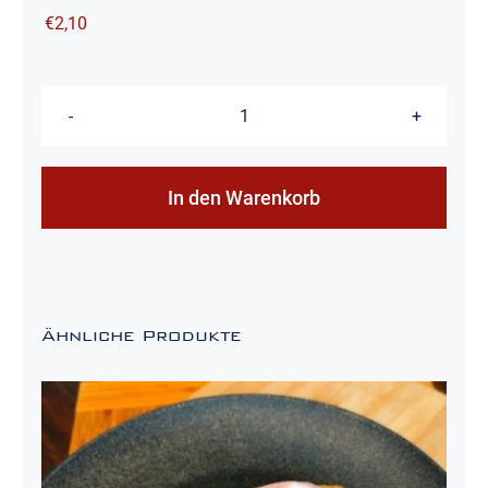
€
2,10
Rohschinken
Brötchen
Menge
In den Warenkorb
Ähnliche Produkte