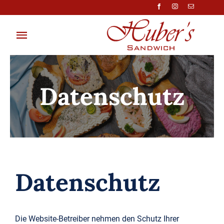
Zum
Inhalt
springen
Toggle
Navigation
Zur Website
Datenschutz
Preisliste
Shop
Datenschutz
Die Website-Betreiber nehmen den Schutz Ihrer